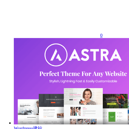
0
Wordpress建站