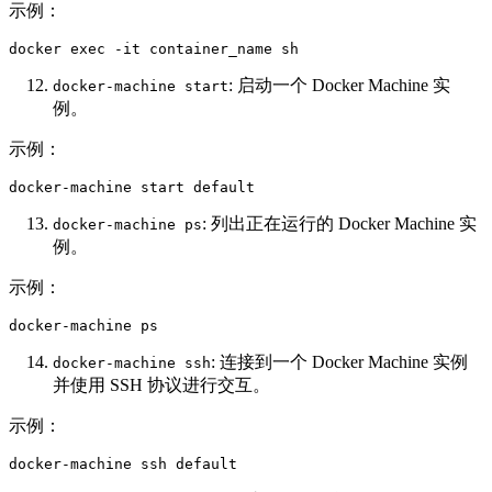
示例：
docker exec -it container_name sh  
: 启动一个 Docker Machine 实
docker-machine start
例。
示例：
docker-machine start default  
: 列出正在运行的 Docker Machine 实
docker-machine ps
例。
示例：
docker-machine ps  
: 连接到一个 Docker Machine 实例
docker-machine ssh
并使用 SSH 协议进行交互。
示例：
docker-machine ssh default  