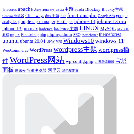
apache
astra主题
Blocksy
.htaccess
avada
Blocksy主题
astra pro
Astra
functions.php
Cloudways
google
dux主题
Google Ads
Chrome 浏览器
FTP
iphone 13
iphone 13 pro
google tag manager
analytics
Hostinger
LINUX
iphone 13 pro max
MySQL
kadence主题
kadence
MYSQL
themeforest
Photoshop
phpmyadmin
nginx
php
SEO
教程
themebetter
Windows10
ubuntu
windows 11
ubuntu 20.04
UFW
VPS
wordpress主题
wordpress插
WordPress
WooCommerce
WordPress网站
件
宝塔
wp-config.php
古腾堡编辑器
面板
阿里云
腾讯云
谷歌浏览器
黑色星期五