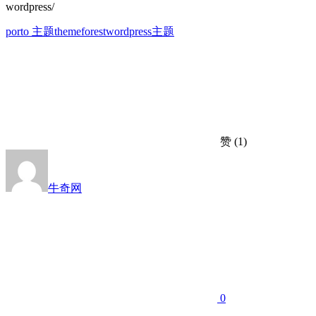
wordpress/
porto 主题
themeforest
wordpress主题
赞
(1)
牛奇网
0