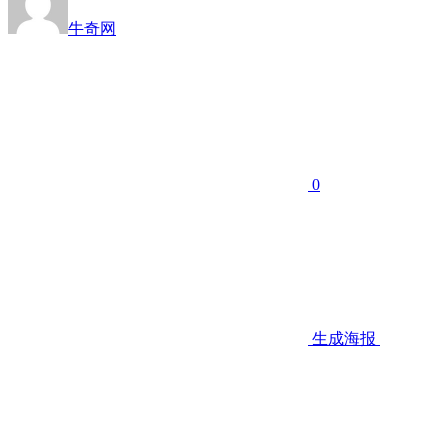
牛奇网
0
生成海报