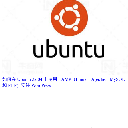
如何在 Ubuntu 22.04 上使用 LAMP（Linux、Apache、MySQL
和 PHP）安装 WordPress