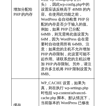
头），因此wp-config.php中的
Incre
增加分配给
设置应该反映高于 40MB 的内
defin
Incre
PHP 的内存
容。在使用此功能之前，
defin
WordPress 会自动检查 PHP 分
配的内存是否少于输入的值。
例如，如果 PHP 已分配
64MB，则无需将此值设置为
64M，因为 WordPress 会在需
要时自动使用所有 64MB。注
意：如果您的主机不允许增加
PHP 内存限制，此设置可能不
起作用。请联系您的主机以增
加 PHP 内存限制。另外，请注
意许多主机将 PHP 限制设置为
8MB。
WP_CACHE 设置，如果为
真，则在执行 wp-settings.php
时包括 wp-content/advanced-
cache.php 脚本。默认情况下，
当前版本的 WordPress 已修改
缓存
defin