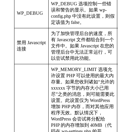
WP_DEBUG 选项控制一些错
误和警告的显示。如果 wp-
defin
WP_DEBUG
defin
config.php 中没有此设置，则假
定该值为 false。
为了加快管理后台的速度，所
有 Javascript 文件都组合到一个
禁用 Javascript
defi
文件中。如果 Javascript 在您的
false);
连接
管理后台中无法正常运行，可
以尝试禁用此功能。
WP_MEMORY_LIMIT 选项允
许设置 PHP 可以使用的最大内
存量。如果您收到诸如“允许的
xxxxxx 字节的内存大小已用
尽”之类的消息，则可能需要此
设置。此设置仅为 WordPress
增加 PHP 内存，而对其他应用
程序无效。默认情况下，
WordPress 会尝试将分配给
PHP 的内存增加到 40MB（代
码在 wp-settings.php 的开