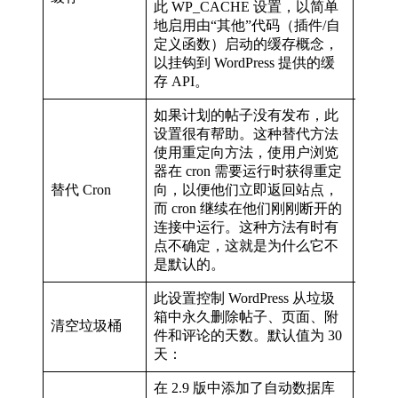
此 WP_CACHE 设置，以简单
地启用由“其他”代码（插件/自
定义函数）启动的缓存概念，
以挂钩到 WordPress 提供的缓
存 API。
如果计划的帖子没有发布，此
设置很有帮助。这种替代方法
使用重定向方法，使用户浏览
器在 cron 需要运行时获得重定
defi
替代 Cron
向，以便他们立即返回站点，
true);
而 cron 继续在他们刚刚断开的
连接中运行。这种方法有时有
点不确定，这就是为什么它不
是默认的。
此设置控制 WordPress 从垃圾
箱中永久删除帖子、页面、附
defin
清空垃圾桶
30 day
件和评论的天数。默认值为 30
天：
在 2.9 版中添加了自动数据库