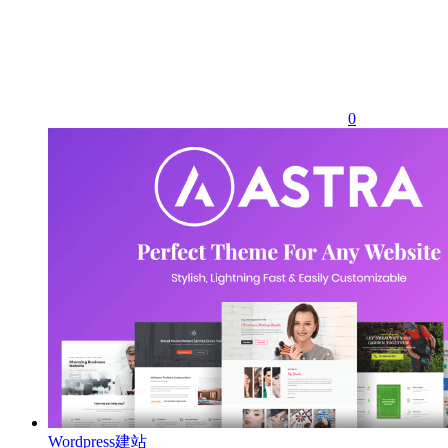
0
Wordpress建站